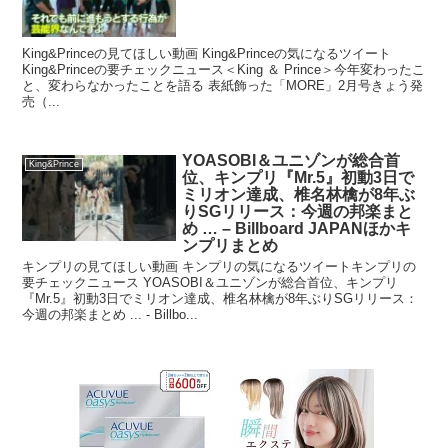
King&Princeの見てほしい動画 King&Princeの気になるツイート
King&Princeの要チェックニュース＜King ＆ Prince＞今年変わったこ
と、変わらなかったことを語る 表紙飾った「MORE」2月号きょう発
売（...
YOASOBI＆ユニゾンが総合首
King&Prince
位、キンプリ『Mr.5』初動3日で
ミリオン達成、椎名林檎が8年ぶ
りSGリリース：今週の邦楽まと
め … – Billboard JAPANほかキ
ンプリまとめ
キンプリの見てほしい動画 キンプリの気になるツイートキンプリの
要チェックニュース YOASOBI＆ユニゾンが総合首位、キンプリ
『Mr.5』初動3日でミリオン達成、椎名林檎が8年ぶりSGリリース：
今週の邦楽まとめ ... - Billbo...