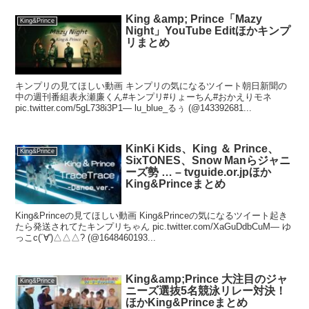
King &amp; Prince「Mazy
King&Prince
Night」YouTube Editほかキンプ
リまとめ
キンプリの見てほしい動画 キンプリの気になるツイート朝日新聞の
中の週刊番組表永瀬廉くん#キンプリ#りょーちん#おかえりモネ
pic.twitter.com/5gL738i3P1— lu_blue_るぅ (@143392681...
KinKi Kids、King ＆ Prince、
King&Prince
SixTONES、Snow Manらジャニ
ーズ勢 … – tvguide.or.jpほか
King&Princeまとめ
King&Princeの見てほしい動画 King&Princeの気になるツイート起き
たら発送されてたキンプリちゃん pic.twitter.com/XaGuDdbCuM— ゆ
っこc(´∀')△△△? (@1648460193...
King&amp;Prince 大注目のジャ
King&Prince
ニーズ選抜5名競泳リレー対決！
ほかKing&Princeまとめ