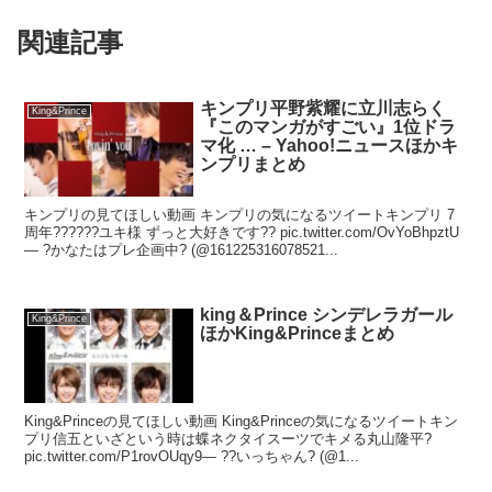
関連記事
キンプリ平野紫耀に立川志らく
King&Prince
『このマンガがすごい』1位ドラ
マ化 … – Yahoo!ニュースほかキ
ンプリまとめ
キンプリの見てほしい動画 キンプリの気になるツイートキンプリ 7
周年??????ユキ様 ずっと大好きです?? pic.twitter.com/OvYoBhpztU
— ?かなたはプレ企画中? (@161225316078521...
king＆Prince シンデレラガール
King&Prince
ほかKing&Princeまとめ
King&Princeの見てほしい動画 King&Princeの気になるツイートキン
プリ信五といざという時は蝶ネクタイスーツでキメる丸山隆平?
pic.twitter.com/P1rovOUqy9— ??いっちゃん? (@1...