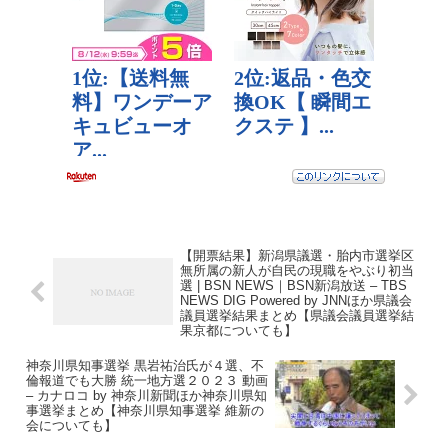
【開票結果】新潟県議選・胎内市選挙区
無所属の新人が自民の現職をやぶり初当
選 | BSN NEWS｜BSN新潟放送 – TBS
NEWS DIG Powered by JNNほか県議会
議員選挙結果まとめ【県議会議員選挙結
果京都についても】
神奈川県知事選挙 黒岩祐治氏が４選、不
倫報道でも大勝 統一地方選２０２３ 動画
– カナロコ by 神奈川新聞ほか神奈川県知
事選挙まとめ【神奈川県知事選挙 維新の
会についても】