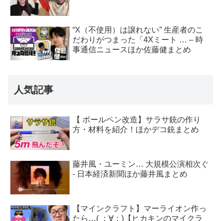
“X（不使用）は譲れない” 生産者のこ
だわりがつまった「4Xミート … – 時
事通信ニュースほか佐藤健まとめ
人気記事
【 ボールペン改造】サラサ銃の作り
方・材料を紹介！ほかデコ銃まとめ
藤井風・ユーミン… 大規模公演相次ぐ
- 日本経済新聞ほか藤井風まとめ
【マインクラフト】マーライオン作っ
たら…( ；∀；)【ヒカキンのマイクラ