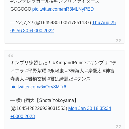
#シンデレラガール #キンプリファイターズ
GOGOGO
pic.twitter.com/mR3MLNyPED
— ?れん?? (@1645430100517851137)
Thu Aug 25
05:56:30 +0000 2022
キンプリ練習した！ #KingandPrince #キンプリ #テ
ィアラ #平野紫耀 #永瀬廉 #?橋海人 #岸優太 #神宮
寺勇太 #岩橋玄樹 #君は綺麗だ #ダンス
pic.twitter.com/6xOcy8MTr6
— 横山翔大【Shota Yokoyama】
(@1645428226939031553)
Mon Jan 30 18:35:34
+0000 2023