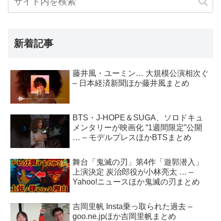
新着記事
藤井風・ユーミン… 大規模公演相次ぐ
– 日本経済新聞ほか藤井風まとめ
BTS・J-HOPE＆SUGA、ソロドキュ
メンタリーが映画化 “1週間限定”公開
… – モデルプレスほかBTSまとめ
舞台「鬼滅の刃」第4作「遊郭潜入」
上演決定 炭治郎役が小林亮太 … –
Yahoo!ニュースほか鬼滅の刃まとめ
吉岡里帆 Insta乗っ取られた過去 –
goo.ne.jpほか吉岡里帆まとめ