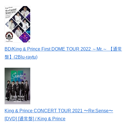
BD/King & Prince First DOME TOUR 2022 ～Mr.～ 【通常
盤】(2Blu-raytu)
King & Prince CONCERT TOUR 2021 〜Re:Sense〜
[DVD] [通常盤] / King & Prince