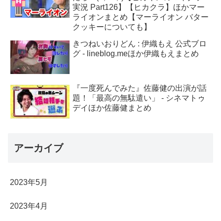
実況 Part126】【ヒカクラ】ほかマー
ライオンまとめ【マーライオン バター
クッキーについても】
きつねいおりどん : 伊織もえ 公式ブロ
グ - lineblog.meほか伊織もえまとめ
『一度死んでみた』佐藤健の出演が話
題！「最高の無駄遣い」 - シネマトゥ
デイほか佐藤健まとめ
アーカイブ
2023年5月
2023年4月