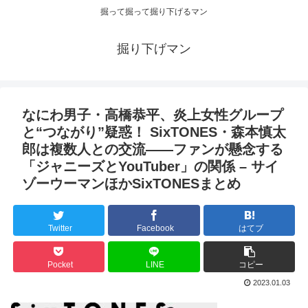
掘って掘って掘り下げるマン
掘り下げマン
なにわ男子・高橋恭平、炎上女性グループ
と“つながり”疑惑！ SixTONES・森本慎太
郎は複数人との交流――ファンが懸念する
「ジャニーズとYouTuber」の関係 – サイ
ゾーウーマンほかSixTONESまとめ
Twitter
Facebook
はてブ
Pocket
LINE
コピー
2023.01.03