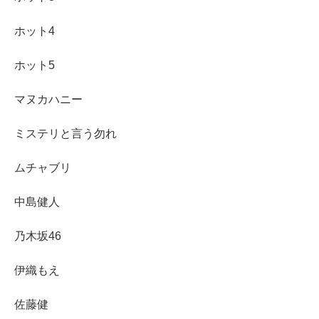
ホット4
ホット5
マヌカハニー
ミステリと言う勿れ
ムチャブリ
中島健人
乃木坂46
伊織もえ
佐藤健