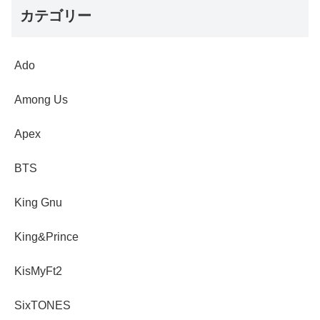
カテゴリー
Ado
Among Us
Apex
BTS
King Gnu
King&Prince
KisMyFt2
SixTONES