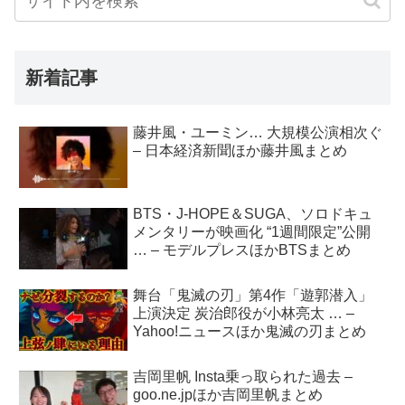
新着記事
藤井風・ユーミン… 大規模公演相次ぐ
– 日本経済新聞ほか藤井風まとめ
BTS・J-HOPE＆SUGA、ソロドキュ
メンタリーが映画化 “1週間限定”公開
… – モデルプレスほかBTSまとめ
舞台「鬼滅の刃」第4作「遊郭潜入」
上演決定 炭治郎役が小林亮太 … –
Yahoo!ニュースほか鬼滅の刃まとめ
吉岡里帆 Insta乗っ取られた過去 –
goo.ne.jpほか吉岡里帆まとめ