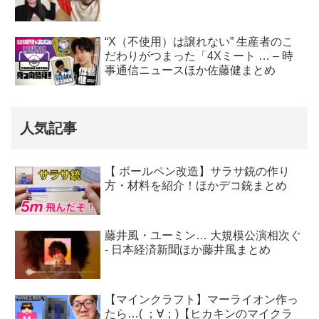
“X（不使用）は譲れない” 生産者のこ
だわりがつまった「4Xミート … – 時
事通信ニュースほか佐藤健まとめ
人気記事
【 ボールペン改造】サラサ銃の作り
方・材料を紹介！ほかデコ銃まとめ
藤井風・ユーミン… 大規模公演相次ぐ
- 日本経済新聞ほか藤井風まとめ
【マインクラフト】マーライオン作っ
たら…( ；∀；)【ヒカキンのマイクラ