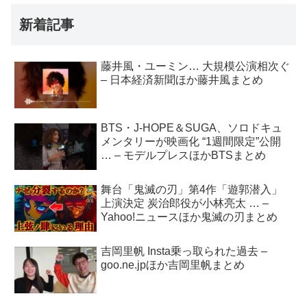
新着記事
藤井風・ユーミン… 大規模公演相次ぐ
– 日本経済新聞ほか藤井風まとめ
BTS・J-HOPE＆SUGA、ソロドキュ
メンタリーが映画化 “1週間限定”公開
… – モデルプレスほかBTSまとめ
舞台「鬼滅の刃」第4作「遊郭潜入」
上演決定 炭治郎役が小林亮太 … –
Yahoo!ニュースほか鬼滅の刃まとめ
吉岡里帆 Insta乗っ取られた過去 –
goo.ne.jpほか吉岡里帆まとめ