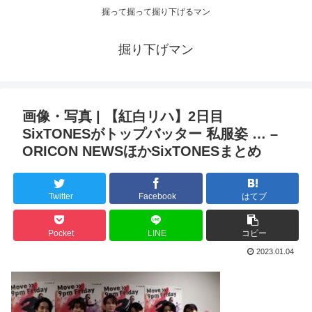
掘って掘って掘り下げるマン
掘り下げマン
画像・写真 | 【紅白リハ】2日目
SixTONESがトップバッター 私服姿 … –
ORICON NEWSほかSixTONESまとめ
Twitter
Facebook
はてブ
Pocket
LINE
コピー
2023.01.04