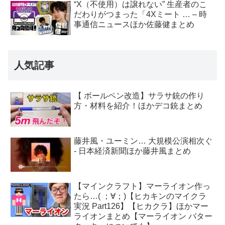
“X（不使用）は譲れない” 生産者のこ
だわりがつまった「4Xミート … – 時
事通信ニュースほか佐藤健まとめ
人気記事
【 ボールペン改造】サラサ銃の作り
方・材料を紹介！ほかデコ銃まとめ
藤井風・ユーミン… 大規模公演相次ぐ
- 日本経済新聞ほか藤井風まとめ
【マインクラフト】マーライオン作っ
たら…( ；∀；)【ヒカキンのマイクラ
実況 Part126】【ヒカクラ】ほかマー
ライオンまとめ【マーライオン バター