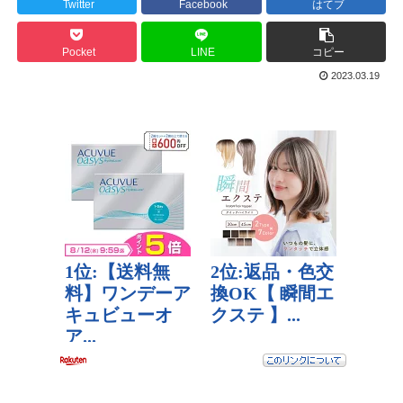
Twitter
Facebook
はてブ
Pocket
LINE
コピー
2023.03.19