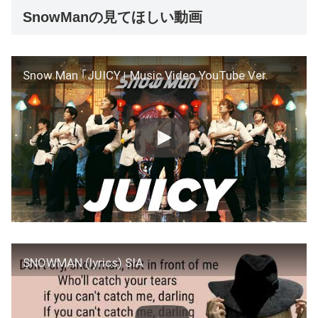
SnowManの見てほしい動画
Snow Man ｢JUICY｣ Music Video YouTube Ver.
SNOWMAN (lyrics) SIA