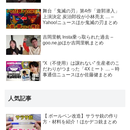
舞台「鬼滅の刃」第4作「遊郭潜入」
上演決定 炭治郎役が小林亮太 … –
Yahoo!ニュースほか鬼滅の刃まとめ
吉岡里帆 Insta乗っ取られた過去 –
goo.ne.jpほか吉岡里帆まとめ
“X（不使用）は譲れない” 生産者のこ
だわりがつまった「4Xミート … – 時
事通信ニュースほか佐藤健まとめ
人気記事
【 ボールペン改造】サラサ銃の作り
方・材料を紹介！ほかデコ銃まとめ