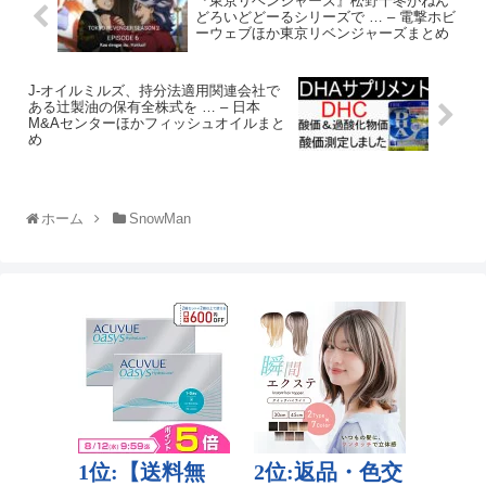
『東京リベンジャーズ』松野千冬がねん
どろいどどーるシリーズで … – 電撃ホビ
ーウェブほか東京リベンジャーズまとめ
J-オイルミルズ、持分法適用関連会社で
ある辻製油の保有全株式を … – 日本
M&Aセンターほかフィッシュオイルまと
め
ホーム
SnowMan