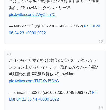
ったこのパネルの全員のビジュ好きすぎて…大優勝
案件。#SnowMan#タペストリーW
pic.twitter.com/lJWyZinn75
— airi?????*ﾟ (@1637236269028872192)
Fri Jul 29
06:24:23 +0000 2022
これからわた婚?滝沢歌舞伎のポスターがあってテ
ンション上がった??チケット取れるか今から心配?
#映画わた婚 #滝沢歌舞伎 #SnowMan
pic.twitter.com/TMTXvJ5SzG
— shinashina0225 (@1637235607499083777)
Fri
Mar 04 22:36:44 +0000 2022