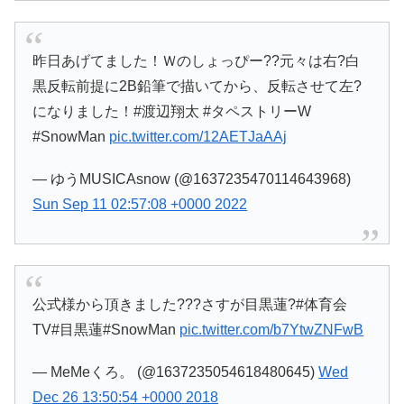
昨日あげてました！Ｗのしょっぴー??元々は右?白
黒反転前提に2B鉛筆で描いてから、反転させて左?
になりました！#渡辺翔太 #タペストリーW
#SnowMan
pic.twitter.com/12AETJaAAj
— ゆうMUSICAsnow (@1637235470114643968)
Sun Sep 11 02:57:08 +0000 2022
公式様から頂きました???さすが目黒蓮?#体育会
TV#目黒蓮#SnowMan
pic.twitter.com/b7YtwZNFwB
— MeMeくろ。 (@1637235054618480645)
Wed
Dec 26 13:50:54 +0000 2018