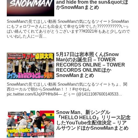
and hide from the sun&quot;ほ
かSnowManまとめ
SnowManの見てほしい動画 SnowManの気になるツイートSnowMan
にもフォロワーさんにも出会えて幸せな1年でした???????????いっ
ぱい絡んでくれてありがとうございます??#2021年もあと少しなので
いいねした人に一言...
5月17日は岩本照くん(Snow
SnowMan
Man)のお誕生日 – TOWER
RECORDS ONLINE – TOWER
RECORDS ONLINEほか
SnowManまとめ
SnowManの見てほしい動画 SnowManの気になるツイートちょ、関
西ローカルで朝からSnowMan！！！#せやねん
pic.twitter.com/6JqXPHHs84— どぅー (@14111087600140533...
Snow Man、新シングル
SnowMan
『HELLO HELLO』リリース記念
したYouTube生配信決定 – リア
ルサウンドほかSnowManまとめ