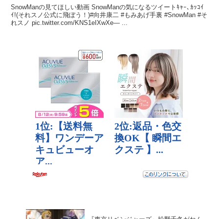
SnowManの見てほしい動画 SnowManの気になるツイートｷｬｰ､ｶｯｺｲ
ｲ!(それスノ公式に飛ぼう！)#向井康二 #もみあげ手裏 #SnowMan #そ
れスノ pic.twitter.com/KNS1eIXwXe— ...