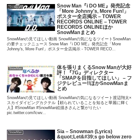
Snow Man『i DO ME』発売記念
SnowMan
「More Johnny's, More Fun!」
ポスター全店掲示 – TOWER
RECORDS ONLINE – TOWER
RECORDS ONLINEほか
SnowManまとめ
SnowManの見てほしい動画 SnowManの気になるツイートSnowMan
の要チェックニュース Snow Man『i DO ME』発売記念「More
Johnny's, More Fun!」ポスター全店掲示 - TOWER RECO...
体を張りまくるSnow Manが大好
SnowMan
評！『7G』ディレクター
「SMAPを目指してほしい」 – フ
ジテレビュー!!ほかSnowManま
とめ
SnowManの見てほしい動画 SnowManの気になるツイート渡辺翔太×
スカイダイビングカクテル【頼られていることを知ると華麗に輝く
人】#SnowMan #SnowMan絵描きさんと繋がりたい
pic.twitter.com/lcwv...
Sia – Snowman (Lyrics)
SnowMan
&quot;Let&#39;s go below zero