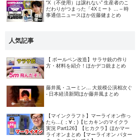
“X（不使用）は譲れない” 生産者のこ
だわりがつまった「4Xミート … – 時
事通信ニュースほか佐藤健まとめ
人気記事
【 ボールペン改造】サラサ銃の作り
方・材料を紹介！ほかデコ銃まとめ
藤井風・ユーミン… 大規模公演相次ぐ
- 日本経済新聞ほか藤井風まとめ
【マインクラフト】マーライオン作っ
たら…( ；∀；)【ヒカキンのマイクラ
実況 Part126】【ヒカクラ】ほかマー
ライオンまとめ【マーライオン バター