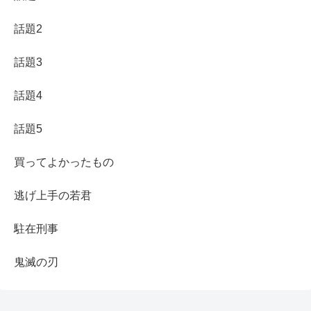
話題2
話題3
話題4
話題5
買ってよかったもの
逃げ上手の若君
駐在刑事
鬼滅の刃