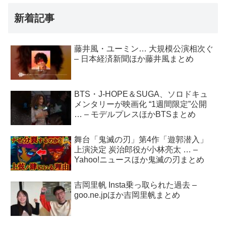
新着記事
藤井風・ユーミン… 大規模公演相次ぐ
– 日本経済新聞ほか藤井風まとめ
BTS・J-HOPE＆SUGA、ソロドキュ
メンタリーが映画化 “1週間限定”公開
… – モデルプレスほかBTSまとめ
舞台「鬼滅の刃」第4作「遊郭潜入」
上演決定 炭治郎役が小林亮太 … –
Yahoo!ニュースほか鬼滅の刃まとめ
吉岡里帆 Insta乗っ取られた過去 –
goo.ne.jpほか吉岡里帆まとめ