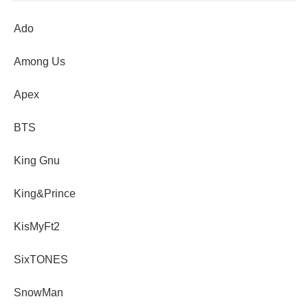
Ado
Among Us
Apex
BTS
King Gnu
King&Prince
KisMyFt2
SixTONES
SnowMan