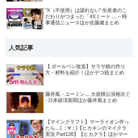
“X（不使用）は譲れない” 生産者のこ
だわりがつまった「4Xミート … – 時
事通信ニュースほか佐藤健まとめ
人気記事
【 ボールペン改造】サラサ銃の作り
方・材料を紹介！ほかデコ銃まとめ
藤井風・ユーミン… 大規模公演相次ぐ
- 日本経済新聞ほか藤井風まとめ
【マインクラフト】マーライオン作っ
たら…( ；∀；)【ヒカキンのマイクラ
実況 Part126】【ヒカクラ】ほかマー