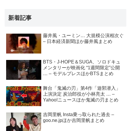
新着記事
藤井風・ユーミン… 大規模公演相次ぐ
– 日本経済新聞ほか藤井風まとめ
BTS・J-HOPE＆SUGA、ソロドキュ
メンタリーが映画化 “1週間限定”公開
… – モデルプレスほかBTSまとめ
舞台「鬼滅の刃」第4作「遊郭潜入」
上演決定 炭治郎役が小林亮太 … –
Yahoo!ニュースほか鬼滅の刃まとめ
吉岡里帆 Insta乗っ取られた過去 –
goo.ne.jpほか吉岡里帆まとめ