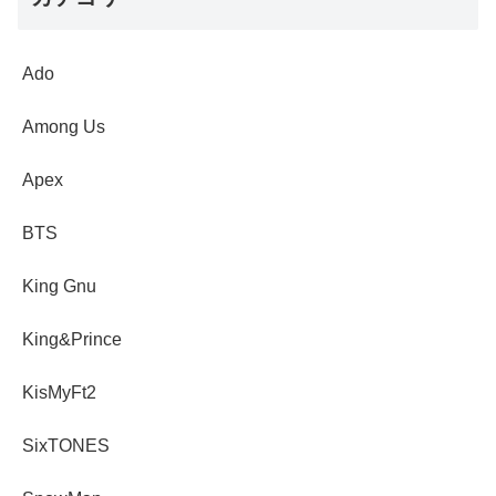
Ado
Among Us
Apex
BTS
King Gnu
King&Prince
KisMyFt2
SixTONES