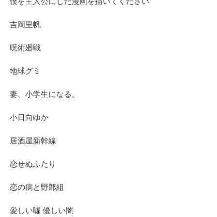
僕を主人公にした漫画を描いてください
吉岡里帆
呪術廻戦
地球グミ
妻、小学生になる。
小日向ゆか
居酒屋新幹線
恋せぬふたり
恋の病と野郎組
愛しい嘘 優しい闇