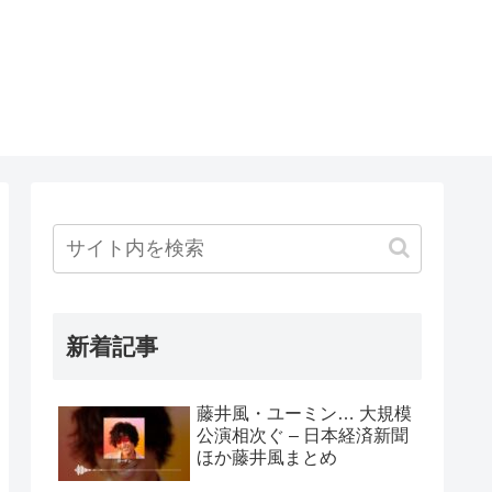
新着記事
藤井風・ユーミン… 大規模
公演相次ぐ – 日本経済新聞
ほか藤井風まとめ