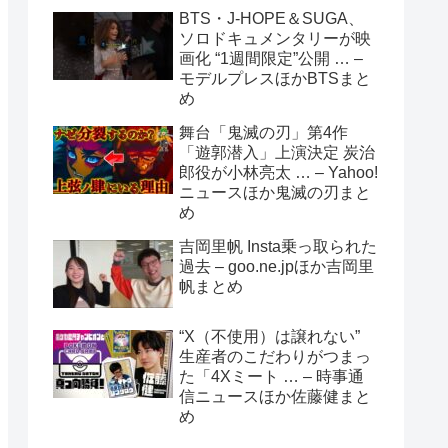
BTS・J-HOPE＆SUGA、
ソロドキュメンタリーが映
画化 “1週間限定”公開 … –
モデルプレスほかBTSまと
め
舞台「鬼滅の刃」第4作
「遊郭潜入」上演決定 炭治
郎役が小林亮太 … – Yahoo!
ニュースほか鬼滅の刃まと
め
吉岡里帆 Insta乗っ取られた
過去 – goo.ne.jpほか吉岡里
帆まとめ
“X（不使用）は譲れない”
生産者のこだわりがつまっ
た「4Xミート … – 時事通
信ニュースほか佐藤健まと
め