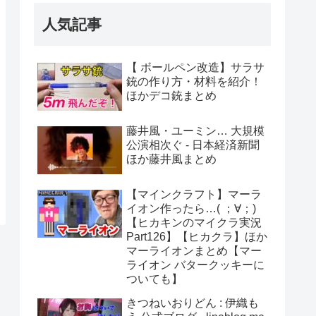
人気記事
【 ボールペン改造】サラサ
銃の作り方・材料を紹介！
ほかデコ銃まとめ
藤井風・ユーミン… 大規模
公演相次ぐ - 日本経済新聞
ほか藤井風まとめ
【マインクラフト】マーラ
イオン作ったら…( ；∀；)
【ヒカキンのマイクラ実況
Part126】【ヒカクラ】ほか
マーライオンまとめ【マー
ライオン バタークッキーに
ついても】
きつねいおりどん : 伊織も