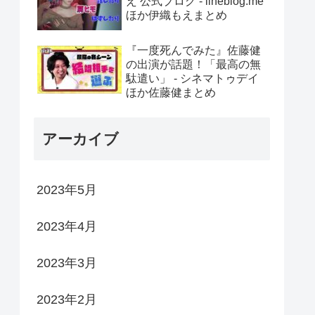
え 公式ブログ - lineblog.me
ほか伊織もえまとめ
『一度死んでみた』佐藤健
の出演が話題！「最高の無
駄遣い」 - シネマトゥデイ
ほか佐藤健まとめ
アーカイブ
2023年5月
2023年4月
2023年3月
2023年2月