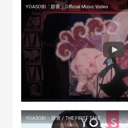
YOASOBI「群青」Official Music Video
YOASOBI – 群青 / THE FIRST TAKE