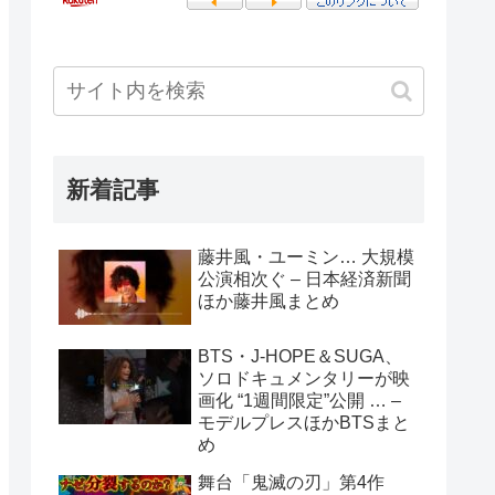
新着記事
藤井風・ユーミン… 大規模
公演相次ぐ – 日本経済新聞
ほか藤井風まとめ
BTS・J-HOPE＆SUGA、
ソロドキュメンタリーが映
画化 “1週間限定”公開 … –
モデルプレスほかBTSまと
め
舞台「鬼滅の刃」第4作