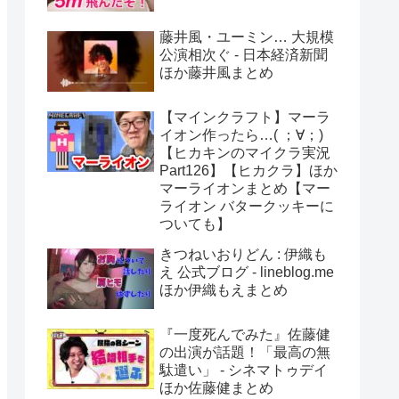
藤井風・ユーミン… 大規模
公演相次ぐ - 日本経済新聞
ほか藤井風まとめ
【マインクラフト】マーラ
イオン作ったら…( ；∀；)
【ヒカキンのマイクラ実況
Part126】【ヒカクラ】ほか
マーライオンまとめ【マー
ライオン バタークッキーに
ついても】
きつねいおりどん : 伊織も
え 公式ブログ - lineblog.me
ほか伊織もえまとめ
『一度死んでみた』佐藤健
の出演が話題！「最高の無
駄遣い」 - シネマトゥデイ
ほか佐藤健まとめ