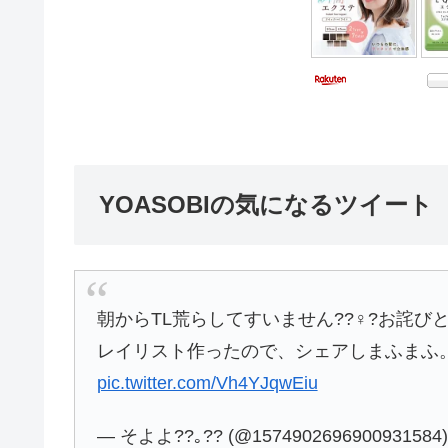
YOASOBIの気になるツイート
朝からTL荒らしてすいません??♀?お詫び
レイリスト作ったので、シェアしまふまふ。
pic.twitter.com/Vh4YJqwEiu
— そよよ??｡?? (@1574902696900931584