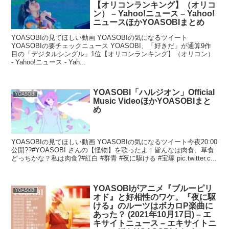
【オリコンランキング】（オリコ
ン） – Yahoo!ニュース – Yahoo!
ニュースほかYOASOBIまとめ
YOASOBIの見てほしい動画 YOASOBIの気になるツイート
YOASOBIの要チェックニュース YOASOBI、「好きだ」が通算9作
目の「デジタルシングル」1位【オリコンランキング】（オリコン）
- Yahoo!ニュース - Yah...
YOASOBI「ハルジオン」Official
YOASOBI
Music VideoほかYOASOBIまと
め
YOASOBIの見てほしい動画 YOASOBIの気になるツイート今夜20:00
公開??#YOASOBI さんの【怪物】を歌ったよ！皆んなは肉食、草食
どっちかな？私は肉食?#紅白 #群青 #夜に駆ける #宝塚 pic.twitter.c...
YOASOBIがアニメ『ブルーピリ
YOASOBI
オド』と好相性のワケ。『夜に駆
ける』のルーツはボカロP楽曲に
あった？ (2021年10月17日) – エ
キサイトニュース – エキサイトニ