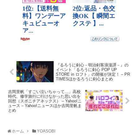
『るろうに剣心－明治剣客浪漫譚－』の
イベント「るろうに剣心 POP UP
STORE in ロフト」の開催が決定！ – PR
TIMESほかるろうに剣心まとめ
吉岡里帆「すごい泣いちゃって…」高校
時代、修学旅行に行けなかった思い出を
回想（スポニチアネックス） – Yahoo!ニ
ュース – Yahoo!ニュースほか吉岡里帆ま
とめ
ホーム
YOASOBI