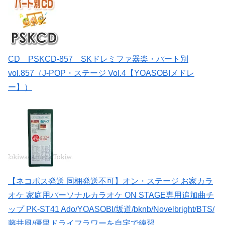
CD PSKCD-857 SKドレミファ器楽・パート別
vol.857（J-POP・ステージ Vol.4【YOASOBIメドレ
ー】）
【ネコポス発送 同梱発送不可】オン・ステージ お家カラ
オケ 家庭用パーソナルカラオケ ON STAGE専用追加曲チ
ップ PK-ST41 Ado/YOASOBI/坂道/bknb/Novelbright/BTS/
藤井風/優里ドライフラワーを自宅で練習