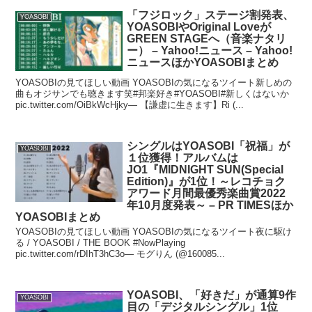
「フジロック」ステージ割発表、
YOASOBI
YOASOBIやOriginal Loveが
GREEN STAGEへ（音楽ナタリ
ー） – Yahoo!ニュース – Yahoo!
ニュースほかYOASOBIまとめ
YOASOBIの見てほしい動画 YOASOBIの気になるツイート新しめの
曲もオジサンでも聴きます笑#邦楽好き#YOASOBI#新しくはないか
pic.twitter.com/OiBkWcHjky— 【謙虚に生きます】Ri (...
シングルはYOASOBI「祝福」が
YOASOBI
１位獲得！アルバムは
JO1『MIDNIGHT SUN(Special
Edition)』が1位！～レコチョク
アワード月間最優秀楽曲賞2022
年10月度発表～ – PR TIMESほか
YOASOBIまとめ
YOASOBIの見てほしい動画 YOASOBIの気になるツイート夜に駆け
る / YOASOBI / THE BOOK #NowPlaying
pic.twitter.com/rDIhT3hC3o— モグりん (@160085...
YOASOBI、「好きだ」が通算9作
YOASOBI
目の「デジタルシングル」1位