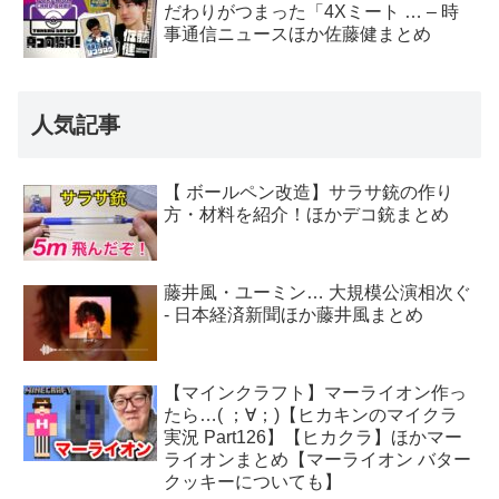
だわりがつまった「4Xミート … – 時
事通信ニュースほか佐藤健まとめ
人気記事
【 ボールペン改造】サラサ銃の作り
方・材料を紹介！ほかデコ銃まとめ
藤井風・ユーミン… 大規模公演相次ぐ
- 日本経済新聞ほか藤井風まとめ
【マインクラフト】マーライオン作っ
たら…( ；∀；)【ヒカキンのマイクラ
実況 Part126】【ヒカクラ】ほかマー
ライオンまとめ【マーライオン バター
クッキーについても】