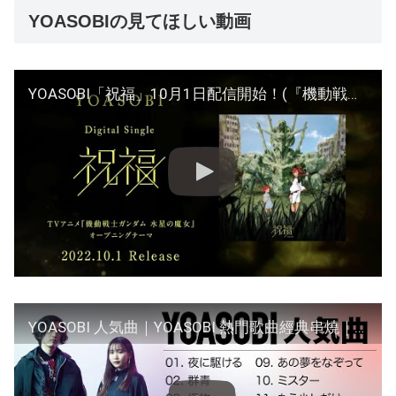
YOASOBIの見てほしい動画
YOASOBI「祝福」10月1日配信開始！(『機動戦士ガンダム 水星の魔女』オープニングテーマ)
YOASOBI 人気曲｜YOASOBI 熱門歌曲經典串燒｜YOASOBI 最新ベストヒットメドレー ｜15曲リスト｜JPOP BEST｜THE BOOK｜夜に駆ける｜群青｜怪物｜Oricon