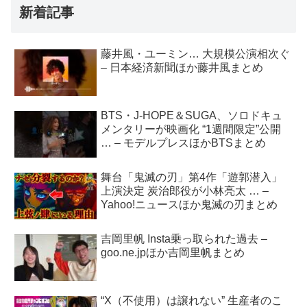
新着記事
藤井風・ユーミン… 大規模公演相次ぐ
– 日本経済新聞ほか藤井風まとめ
BTS・J-HOPE＆SUGA、ソロドキュ
メンタリーが映画化 “1週間限定”公開
… – モデルプレスほかBTSまとめ
舞台「鬼滅の刃」第4作「遊郭潜入」
上演決定 炭治郎役が小林亮太 … –
Yahoo!ニュースほか鬼滅の刃まとめ
吉岡里帆 Insta乗っ取られた過去 –
goo.ne.jpほか吉岡里帆まとめ
“X（不使用）は譲れない” 生産者のこ